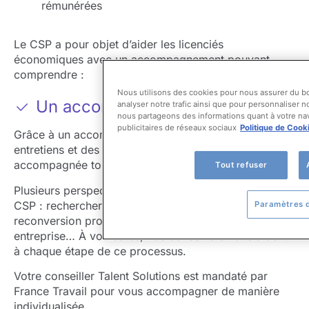
rémunérées
Le CSP a pour objet d’aider les licenciés
économiques avec un accompagnement pouvant
comprendre :​
Nous utilisons des cookies pour nous assurer du b
Un accompagnement renforcé
analyser notre trafic ainsi que pour personnaliser n
nous partageons des informations quant à votre nav
publicitaires de réseaux sociaux
Politique de Cook
Grâce à un accompagnement personnalisé, des
entretiens et des échanges individuels, vous serez
accompagnée tout au long de votre reclassement.
Tout refuser
Plusieurs perspectives s’ouvrent dans le cadre d’un
CSP : rechercher un emploi similaire, engager une
Paramètres 
reconversion professionnelle, créer ou reprendre une
entreprise… À vos côtés, nos conseillers vous aident
à chaque étape de ce processus.
Votre conseiller Talent Solutions est mandaté par
France Travail pour vous accompagner de manière
individualisée.